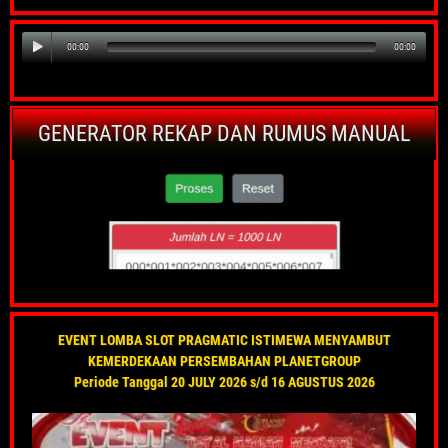
00:00
00:00
GENERATOR REKAP DAN RUMUS MANUAL
EVENT LOMBA SLOT PRAGMATIC ISTIMEWA MENYAMBUT
KEMERDEKAAN PERSEMBAHAN PLANETGROUP
Periode Tanggal 20 JULY 2026 s/d 16 AGUSTUS 2026