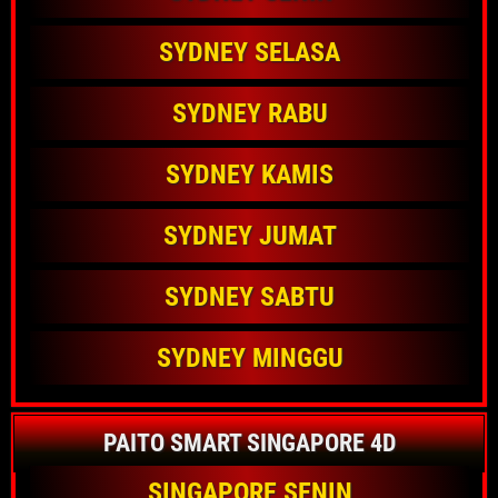
SYDNEY SELASA
SYDNEY RABU
SYDNEY KAMIS
SYDNEY JUMAT
SYDNEY SABTU
SYDNEY MINGGU
PAITO SMART SINGAPORE 4D
SINGAPORE SENIN