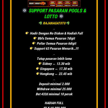
SUPPORT PASARAN POOLS &
LOTTO
RAJANAGAT0T0
.
Hadir Dengan No Diskon & Hadiah Full
Bbfs Semua Pasaran 7digit
Poltar Semua Pasaran 6digit
Support 63 Pasaran Menarik…!!!
.
Tutup pasaran lebih lama
Sidney ↔ 13.30 wib
Singapore ↔ 17.30 wib
Hongkong ↔ 22.45 wib
.
Deposit minimal 2.000
Withdraw minimal 25.000
Bet 432d minimal 10 perak
HADIAH FULL
4D X 10.000.000