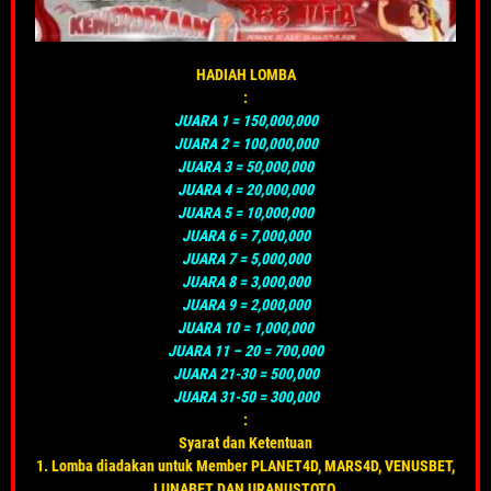
HADIAH LOMBA
:
JUARA 1 = 150,000,000
JUARA 2 = 100,000,000
JUARA 3 = 50,000,000
JUARA 4 = 20,000,000
JUARA 5 = 10,000,000
JUARA 6 = 7,000,000
JUARA 7 = 5,000,000
JUARA 8 = 3,000,000
JUARA 9 = 2,000,000
JUARA 10 = 1,000,000
JUARA 11 – 20 = 700,000
JUARA 21-30 = 500,000
JUARA 31-50 = 300,000
:
Syarat dan Ketentuan
1. Lomba diadakan untuk Member
PLANET4D, MARS4D, VENUSBET,
LUNABET DAN URANUSTOTO.