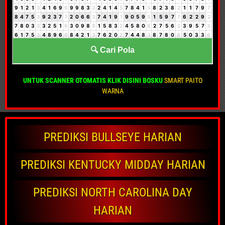
UNTUK SCANNER OTOMATIS KLIK DISINI BOSKU
SMART PAITO
WARNA
PREDIKSI BULLSEYE HARIAN
PREDIKSI KENTUCKY MIDDAY HARIAN
PREDIKSI NORTH CAROLINA DAY
HARIAN