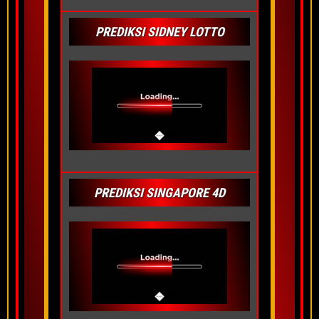
PREDIKSI SIDNEY LOTTO
PREDIKSI SINGAPORE 4D