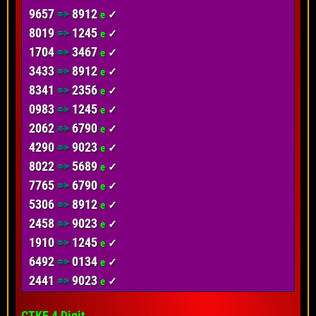
6718
=>
8036
c
✓
6061
=>
7803
k
x
9657
=>
8912
e
✓
5648
=>
2470
c
x
3752
=>
3469
k
x
8019
=>
1245
e
✓
4684
=>
7925
c
✓
3824
=>
3469
k
x
1704
=>
3467
e
✓
4787
=>
2470
c
✓
0485
=>
4570
k
✓
3433
=>
8912
e
✓
8450
=>
8036
c
x
7043
=>
5681
k
✓
8341
=>
2356
e
✓
3578
=>
7925
c
x
2566
=>
0136
k
✓
0983
=>
1245
e
✓
8093
=>
0258
c
✓
8112
=>
5681
k
✓
2062
=>
6790
e
✓
9860
=>
0258
c
?
4915
=>
2358
k
✓
4290
=>
9023
e
✓
============
1485
=>
9025
k
x
8022
=>
5689
e
✓
49 putaran | patah 15x
9931
=>
3469
k
✓
7765
=>
6790
e
✓
4061
=>
0136
k
✓
5306
=>
8912
e
✓
8733
=>
6792
k
✓
2458
=>
9023
e
✓
2725
=>
6792
k
✓
1910
=>
1245
e
✓
8661
=>
2358
k
x
6492
=>
0134
e
✓
4805
=>
4570
k
x
2441
=>
9023
e
✓
6916
=>
2358
k
x
1193
=>
6790
e
✓
3674
=>
4570
CTKE 4 Digit
k
x