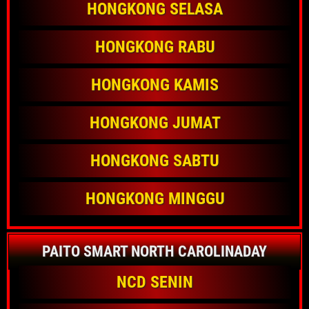
HONGKONG SELASA
63 putaran | patah 16x
Trek #3
[HARIAN]
HONGKONG RABU
2094
=>
6135
ai
✓
2811
=>
5024
ai
✓
HONGKONG KAMIS
8155
=>
4913
ai
✓
2791
=>
6135
ai
✓
HONGKONG JUMAT
0946
=>
7246
ai
✓
8682
=>
3802
ai
✓
HONGKONG SABTU
6120
=>
0579
ai
✓
4757
=>
5024
ai
✓
HONGKONG MINGGU
4092
=>
8357
ai
✓
3948
=>
6135
ai
✓
2571
=>
2791
ai
✓
PAITO SMART NORTH CAROLINADAY
4671
=>
8357
ai
✓
NCD SENIN
4528
=>
3802
ai
✓
7884
=>
1680
ai
✓