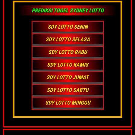
63 putaran | patah 11x
8450
=>
4513
j
x
9931
=>
2347
e
x
3578
=>
0179
PREDIKSI TOGEL SYDNEY LOTTO
j
x
4061
=>
0125
e
x
Trek #2
[HARIAN]
8093
=>
0179
j
x
8733
=>
8903
e
x
2094
=>
8916
ai
✓
9860
=>
9068
SDY LOTTO SENIN
j
?
2725
=>
7892
e
x
2811
=>
5683
ai
✓
============
8661
=>
5670
e
✓
8155
=>
1249
SDY LOTTO SELASA
ai
✓
48 putaran | patah 21x
4805
=>
8903
e
x
2791
=>
3461
ai
✓
SDY LOTTO RABU
6916
=>
0125
e
x
0946
=>
0138
ai
✓
Trek #2
[HARIAN]
3674
=>
6781
e
x
8682
=>
4572
ai
✓
SDY LOTTO KAMIS
9657
=>
7012
j
✓
1223
=>
5670
e
x
6120
=>
5683
ai
✓
8019
=>
1456
j
✓
9459
=>
0125
SDY LOTTO JUMAT
e
x
4757
=>
8916
ai
✓
1704
=>
6901
j
✓
2453
=>
0125
e
x
4092
=>
3461
ai
✓
3433
=>
1456
SDY LOTTO SABTU
j
✓
6718
=>
9014
e
x
3948
=>
6794
ai
✓
8341
=>
2567
j
✓
5648
=>
8903
e
SDY LOTTO MINGGU
x
2571
=>
9027
ai
✓
0983
=>
3678
j
✓
4684
=>
2347
e
✓
4671
=>
4572
ai
✓
2062
=>
4789
j
✓
4787
=>
7892
e
x
4528
=>
6794
ai
✓
4290
=>
9234
j
✓
8450
=>
5670
e
x
7884
=>
5683
ai
✓
8022
=>
2567
j
✓
3578
=>
8903
e
✓