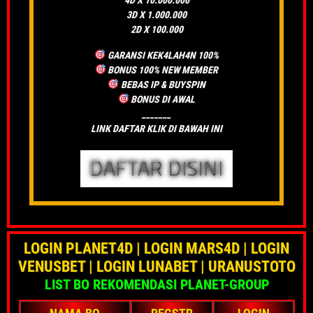
3D X 1.000.000
2D X 100.000
GARANSI KEK4LAH4N 100%
BONUS 100% NEW MEMBER
BEBAS IP & BUYSPIN
BONUS DI AWAL
_______
LINK DAFTAR KLIK DI BAWAH INI
LOGIN PLANET4D | LOGIN MARS4D | LOGIN
VENUSBET | LOGIN LUNABET | URANUSTOTO
LIST BO REKOMENDASI PLANET-GROUP