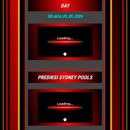
DAY
SELASA_05_05_2026
PREDIKSI SYDNEY POOLS