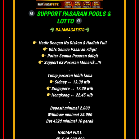
SUPPORT PASARAN POOLS &
LOTTO
RAJANAGAT0T0
.
Hadir Dengan No Diskon & Hadiah Full
Bbfs Semua Pasaran 7digit
Poltar Semua Pasaran 6digit
Support 63 Pasaran Menarik…!!!
.
Tutup pasaran lebih lama
Sidney ↔ 13.30 wib
Singapore ↔ 17.30 wib
Hongkong ↔ 22.45 wib
.
Deposit minimal 2.000
Withdraw minimal 25.000
Bet 432d minimal 10 perak
HADIAH FULL
4D X 10.000.000