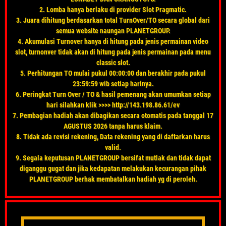
2. Lomba hanya berlaku di provider Slot Pragmatic.
3. Juara dihitung berdasarkan total TurnOver/TO secara global dari
semua website naungan PLANETGROUP.
4. Akumulasi Turnover hanya di hitung pada jenis permainan video
slot, turnonver tidak akan di hitung pada jenis permainan pada menu
classic slot.
5. Perhitungan TO mulai pukul 00:00:00 dan berakhir pada pukul
23:59:59 wib setiap harinya.
6. Peringkat Turn Over / TO & hasil pemenang akan umumkan setiap
hari silahkan klik >>>>
http://143.198.86.61/ev
7. Pembagian hadiah akan dibagikan secara otomatis pada tanggal 17
AGUSTUS 2026 tanpa harus klaim.
8. Tidak ada revisi rekening, Data rekening yang di daftarkan harus
valid.
9. Segala keputusan PLANETGROUP bersifat mutlak dan tidak dapat
diganggu gugat dan jika kedapatan melakukan kecurangan pihak
PLANETGROUP berhak membatalkan hadiah yg di peroleh.