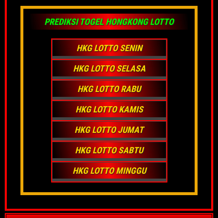
8461
=>
9027
ai
✓
7765
=>
6901
j
✓
8093
=>
9014
e
✓
9657
=>
8916
ai
✓
5306
=>
9234
j
✓
PREDIKSI TOGEL HONGKONG LOTTO
9860
=>
2347
e
?
8019
=>
7805
ai
✓
2458
=>
8123
j
✓
============
1704
=>
2350
ai
✓
1910
=>
8123
j
✓
HKG LOTTO SENIN
49 putaran | patah 21x
3433
=>
8916
ai
✓
6492
=>
1456
j
✓
8341
=>
7805
HKG LOTTO SELASA
ai
✓
2441
=>
0345
j
✓
0983
=>
2350
ai
✓
1193
=>
1456
j
✓
HKG LOTTO RABU
2062
=>
2350
ai
✓
3159
=>
6901
j
x
4290
=>
9027
ai
✓
HKG LOTTO KAMIS
4792
=>
0345
j
✓
8022
=>
5683
ai
✓
9795
=>
2567
j
x
HKG LOTTO JUMAT
7765
=>
6794
ai
✓
8966
=>
4789
j
✓
5306
=>
2350
ai
✓
6061
=>
9234
HKG LOTTO SABTU
j
x
2458
=>
9027
ai
✓
3752
=>
7012
j
x
HKG LOTTO MINGGU
1910
=>
1249
ai
✓
3824
=>
0345
j
✓
6492
=>
4572
ai
✓
0485
=>
3678
j
✓
2441
=>
6794
ai
✓
7043
=>
0345
j
✓
1193
=>
4572
ai
✓
2566
=>
0345
j
✓