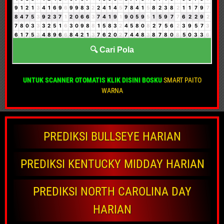
UNTUK SCANNER OTOMATIS KLIK DISINI BOSKU
SMART PAITO
WARNA
PREDIKSI BULLSEYE HARIAN
PREDIKSI KENTUCKY MIDDAY HARIAN
PREDIKSI NORTH CAROLINA DAY
HARIAN