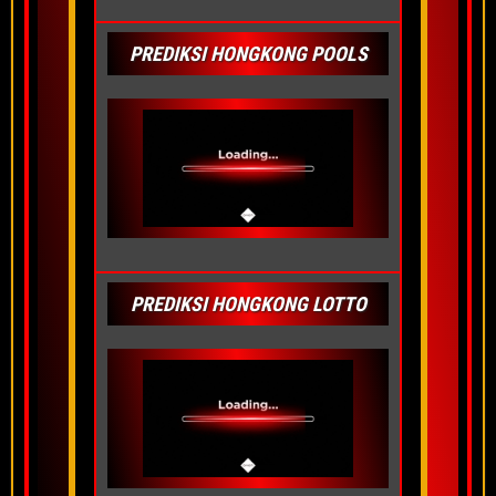
PREDIKSI HONGKONG POOLS
PREDIKSI HONGKONG LOTTO