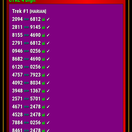
3159
=>
5689
e
x
1223
=>
2358
k
✓
4792
=>
1245
e
✓
Trek #1
[HARIAN]
9459
=>
5681
k
✓
9795
=>
3467
e
✓
2094
=>
6812
ai
✓
2453
=>
9025
k
x
8966
=>
3467
e
x
2811
=>
9145
ai
✓
6718
=>
0136
k
x
6061
=>
9023
e
✓
8155
=>
4690
ai
✓
5648
=>
7803
k
✓
3752
=>
3467
e
✓
2791
=>
6812
ai
✓
4684
=>
8914
k
✓
3824
=>
1245
e
✓
0946
=>
0256
ai
✓
4787
=>
9025
k
✓
0485
=>
5689
e
x
8682
=>
4690
ai
✓
8450
=>
0136
k
x
7043
=>
5689
e
✓
6120
=>
0256
ai
✓
3578
=>
8914
k
✓
2566
=>
9023
e
✓
4757
=>
7923
ai
✓
8093
=>
7803
k
x
8112
=>
1245
e
✓
4092
=>
8034
ai
✓
9860
=>
6792
k
?
4915
=>
9023
e
x
3948
=>
1367
ai
✓
============
1485
=>
8912
e
✓
2571
=>
5701
ai
✓
49 putaran | patah 14x
9931
=>
6790
e
x
4671
=>
2478
ai
✓
4061
=>
1245
e
x
4528
=>
2478
ai
✓
8733
=>
1245
e
✓
7884
=>
0256
ai
✓
2725
=>
8912
e
✓
8461
=>
2478
ai
✓