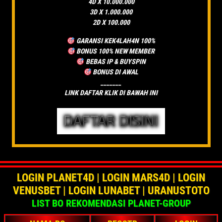
4D X 10.000.000
3D X 1.000.000
2D X 100.000
GARANSI KEK4LAH4N 100%
BONUS 100% NEW MEMBER
BEBAS IP & BUYSPIN
BONUS DI AWAL
_______
LINK DAFTAR KLIK DI BAWAH INI
LOGIN PLANET4D | LOGIN MARS4D | LOGIN
VENUSBET | LOGIN LUNABET | URANUSTOTO
LIST BO REKOMENDASI PLANET-GROUP