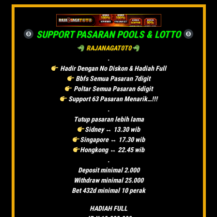
SUPPORT PASARAN POOLS & LOTTO
RAJANAGAT0T0
.
Hadir Dengan No Diskon & Hadiah Full
Bbfs Semua Pasaran 7digit
Poltar Semua Pasaran 6digit
Support 63 Pasaran Menarik…!!!
.
Tutup pasaran lebih lama
Sidney ↔ 13.30 wib
Singapore ↔ 17.30 wib
Hongkong ↔ 22.45 wib
.
Deposit minimal 2.000
Withdraw minimal 25.000
Bet 432d minimal 10 perak
HADIAH FULL