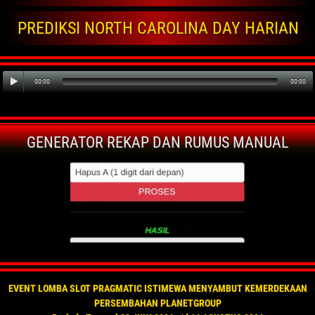
PREDIKSI NORTH CAROLINA DAY HARIAN
00:00
00:00
GENERATOR REKAP DAN RUMUS MANUAL
EVENT LOMBA SLOT PRAGMATIC ISTIMEWA MENYAMBUT KEMERDEKAAN
PERSEMBAHAN PLANETGROUP