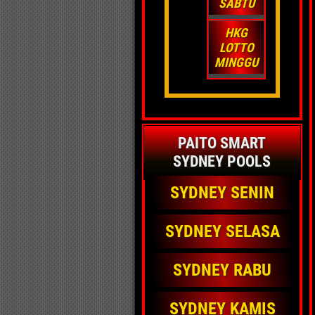
SABTU
HKG
LOTTO
MINGGU
PAITO SMART
SYDNEY POOLS
SYDNEY SENIN
SYDNEY SELASA
SYDNEY RABU
SYDNEY KAMIS