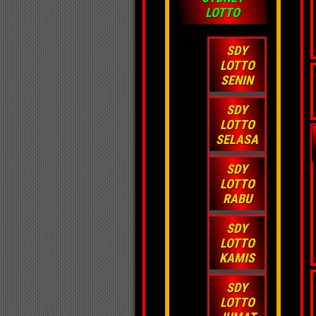
LOTTO
SDY
LOTTO
SENIN
SDY
LOTTO
SELASA
SDY
LOTTO
RABU
SDY
LOTTO
KAMIS
SDY
LOTTO