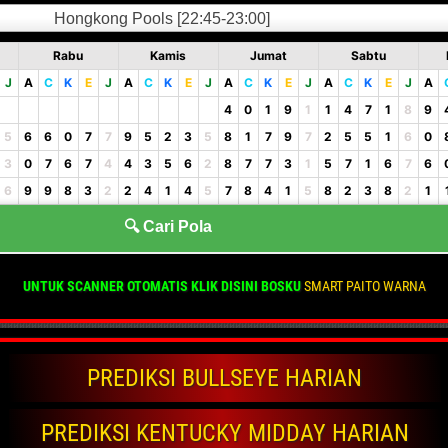
UNTUK SCANNER OTOMATIS KLIK DISINI BOSKU
SMART PAITO WARNA
PREDIKSI BULLSEYE HARIAN
PREDIKSI KENTUCKY MIDDAY HARIAN