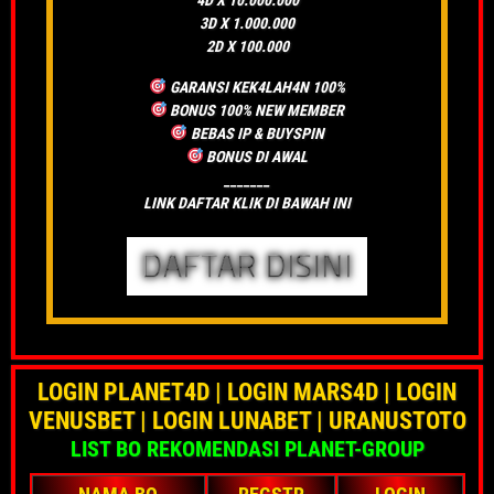
3D X 1.000.000
2D X 100.000
GARANSI KEK4LAH4N 100%
BONUS 100% NEW MEMBER
BEBAS IP & BUYSPIN
BONUS DI AWAL
_______
LINK DAFTAR KLIK DI BAWAH INI
LOGIN PLANET4D | LOGIN MARS4D | LOGIN
VENUSBET | LOGIN LUNABET | URANUSTOTO
LIST BO REKOMENDASI PLANET-GROUP