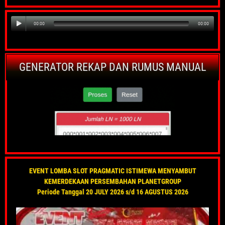
00:00
00:00
GENERATOR REKAP DAN RUMUS MANUAL
EVENT LOMBA SLOT PRAGMATIC ISTIMEWA MENYAMBUT
KEMERDEKAAN PERSEMBAHAN PLANETGROUP
Periode Tanggal 20 JULY 2026 s/d 16 AGUSTUS 2026