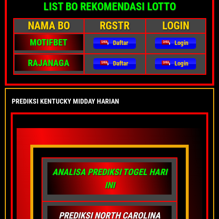
LIST BO REKOMENDASI LOTTO
NAMA BO
RGSTR
LOGIN
MOTIFBET
Daftar
Login
RAJANAGA
Daftar
Login
PREDIKSI KENTUCKY MIDDAY HARIAN
ANALISA PREDIKSI TOGEL HARI
INI
PREDIKSI NORTH CAROLINA