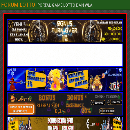
FORUM LOTTO
PORTAL GAME LOTTO DAN WLA