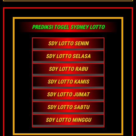
PREDIKSI TOGEL SYDNEY LOTTO
SDY LOTTO SENIN
SDY LOTTO SELASA
SDY LOTTO RABU
SDY LOTTO KAMIS
SDY LOTTO JUMAT
SDY LOTTO SABTU
SDY LOTTO MINGGU