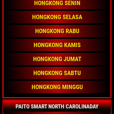
HONGKONG SENIN
HONGKONG SELASA
HONGKONG RABU
HONGKONG KAMIS
HONGKONG JUMAT
HONGKONG SABTU
HONGKONG MINGGU
PAITO SMART NORTH CAROLINADAY