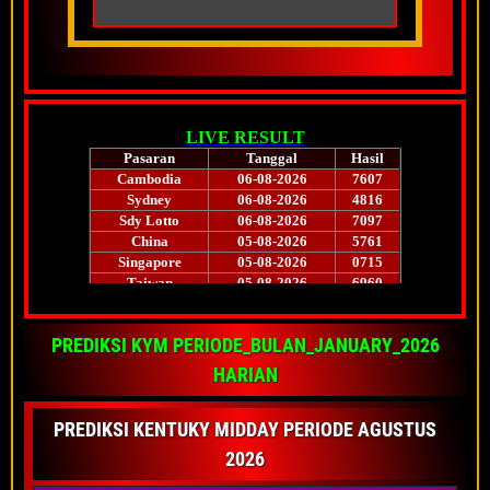
PREDIKSI KYM PERIODE_BULAN_JANUARY_2026
HARIAN
PREDIKSI KENTUKY MIDDAY PERIODE AGUSTUS
2026