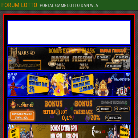
FORUM LOTTO
PORTAL GAME LOTTO DAN WLA