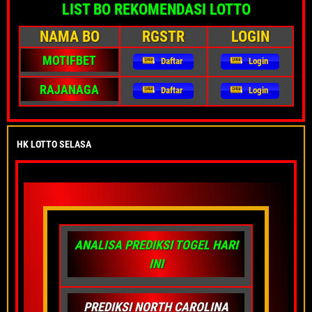
LIST BO REKOMENDASI LOTTO
NAMA BO
RGSTR
LOGIN
MOTIFBET
Daftar
Login
RAJANAGA
Daftar
Login
HK LOTTO SELASA
ANALISA PREDIKSI TOGEL HARI
INI
PREDIKSI NORTH CAROLINA