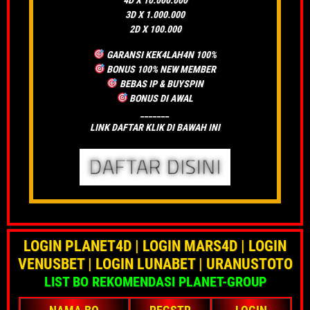
3D X 1.000.000
2D X 100.000
GARANSI KEK4LAH4N 100%
BONUS 100% NEW MEMBER
BEBAS IP & BUYSPIN
BONUS DI AWAL
_______
LINK DAFTAR KLIK DI BAWAH INI
LOGIN PLANET4D | LOGIN MARS4D | LOGIN
VENUSBET | LOGIN LUNABET | URANUSTOTO
LIST BO REKOMENDASI PLANET-GROUP