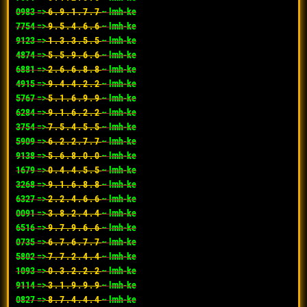
18 putaran | patah 3x
0983 =>
6 . 9 . 1 . 7 . 7
~ lmh-ke
7754 =>
9 . 5 . 4 . 6 . 6
~ lmh-ke
9123 =>
1 . 3 . 3 . 5 . 5
~ lmh-ke
4874 =>
5 . 5 . 9 . 6 . 6
~ lmh-ke
6881 =>
2 . 6 . 6 . 8 . 8
~ lmh-ke
4915 =>
9 . 4 . 4 . 2 . 2
~ lmh-ke
5767 =>
5 . 1 . 6 . 9 . 9
~ lmh-ke
6284 =>
9 . 1 . 6 . 2 . 2
~ lmh-ke
3754 =>
7 . 5 . 4 . 5 . 5
~ lmh-ke
5909 =>
6 . 2 . 2 . 7 . 7
~ lmh-ke
9138 =>
5 . 6 . 8 . 0 . 0
~ lmh-ke
1679 =>
0 . 4 . 4 . 5 . 5
~ lmh-ke
3268 =>
9 . 1 . 6 . 8 . 8
~ lmh-ke
6327 =>
2 . 2 . 4 . 6 . 6
~ lmh-ke
0091 =>
3 . 8 . 2 . 4 . 4
~ lmh-ke
6516 =>
9 . 7 . 9 . 6 . 6
~ lmh-ke
0735 =>
6 . 7 . 6 . 7 . 7
~ lmh-ke
5802 =>
7 . 7 . 2 . 4 . 4
~ lmh-ke
1093 =>
0 . 3 . 2 . 2 . 2
~ lmh-ke
9114 =>
3 . 1 . 9 . 9 . 9
~ lmh-ke
0827 =>
8 . 7 . 4 . 4 . 4
~ lmh-ke