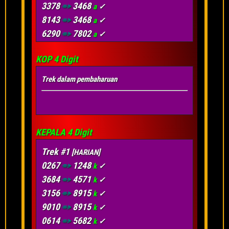
3378
=>
3468
a
✓
8143
=>
3468
a
✓
6290
=>
7802
a
✓
0326
=>
5680
a
✓
KOP 4 Digit
0271
=>
5680
a
✓
0233
=>
0135
a
x
Trek dalam pembaharuan
6693
=>
6791
a
x
3825
=>
4579
a
x
2698
=>
2357
a
x
9430
=>
4579
a
✓
KEPALA 4 Digit
4733
=>
1246
a
x
Trek #1
[HARIAN]
0267
=>
3468
a
✓
0267
=>
1248
k
✓
3684
=>
2357
a
✓
3684
=>
4571
k
✓
3156
=>
6791
a
✓
3156
=>
8915
k
✓
9010
=>
8913
a
x
9010
=>
8915
k
✓
0614
=>
2357
a
x
0614
=>
5682
k
✓
1165
=>
9024
a
x