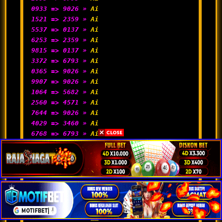
0933 => 9026 »
Ai
1521 => 2359 »
Ai
5537 => 0137 »
Ai
6253 => 2359 »
Ai
9815 => 0137 »
Ai
3372 => 6793 »
Ai
0365 => 9026 »
Ai
9907 => 9026 »
Ai
1064 => 5682 »
Ai
2560 => 4571 »
Ai
7644 => 9026 »
Ai
4029 => 3460 »
Ai
6768 => 6793 »
Ai
6959 => 0137 »
Ai
9467 => 8915 »
Ai
5790 => 8915 »
Ai
9978 => 8915 »
Ai
0109 => 8915 »
Ai
7895 => 9026 »
Ai
2066 => 0137 »
Ai
8172 =>
5682
»
__