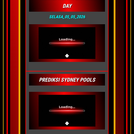
DAY
SELASA_05_05_2026
PREDIKSI SYDNEY POOLS