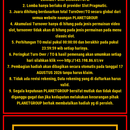
2. Lomba hanya berlaku di provider Slot Pragmatic.
3. Juara dihitung berdasarkan total TurnOver/TO secara global dari
semua website naungan PLANETGROUP.
4. Akumulasi Turnover hanya di hitung pada jenis permainan video
slot, turnonver tidak akan di hitung pada jenis permainan pada menu
classic slot.
5. Perhitungan TO mulai pukul 00:00:00 dan berakhir pada pukul
23:59:59 wib setiap harinya.
6. Peringkat Turn Over / TO & hasil pemenang akan umumkan setiap
hari silahkan klik >>>>
http://143.198.86.61/ev
7. Pembagian hadiah akan dibagikan secara otomatis pada tanggal 17
AGUSTUS 2026 tanpa harus klaim.
8. Tidak ada revisi rekening, Data rekening yang di daftarkan harus
valid.
9. Segala keputusan PLANETGROUP bersifat mutlak dan tidak dapat
diganggu gugat dan jika kedapatan melakukan kecurangan pihak
PLANETGROUP berhak membatalkan hadiah yg di peroleh.