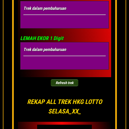
0570
=>
2457
e
✓
3156
=>
0347
a
x
Trek dalam pembaharuan
4885
=>
7902
e
x
9010
=>
1458
a
x
8824
=>
5780
e
x
0614
=>
5892
a
x
1739
=>
0235
e
✓
1165
=>
6903
a
x
1083
=>
8013
e
?
7344
=>
9236
LEMAH EKOR 1 Digit
a
x
============
4957
=>
2569
a
x
Trek dalam pembaharuan
18 putaran | patah 2x
8568
=>
2569
a
✓
6880
=>
8125
a
✓
Trek #3
[HARIAN]
1545
=>
4781
a
✓
4957
=>
4568
e
✓
1869
=>
6903
a
✓
8568
=>
6780
e
✓
Refresh trek
6465
=>
7014
a
✓
6880
=>
3457
e
✓
0037
=>
7014
a
✓
1545
=>
7891
e
✓
4937
=>
2569
a
x
REKAP ALL TREK HKG LOTTO
1869
=>
1235
e
✓
7437
=>
5892
a
x
SELASA_XX_
6465
=>
6780
e
✓
3930
=>
8125
a
x
0037
=>
7891
e
✓
9237
=>
5892
a
✓
4937
=>
7891
e
✓