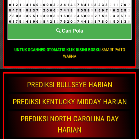
UNTUK SCANNER OTOMATIS KLIK DISINI BOSKU
SMART PAITO
WARNA
PREDIKSI BULLSEYE HARIAN
PREDIKSI KENTUCKY MIDDAY HARIAN
PREDIKSI NORTH CAROLINA DAY
HARIAN