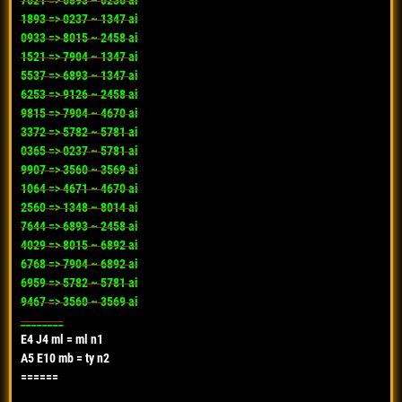
7021 => 6893 ~ 0236 ai
1893 => 0237 ~ 1347 ai
0933 => 8015 ~ 2458 ai
1521 => 7904 ~ 1347 ai
5537 => 6893 ~ 1347 ai
6253 => 9126 ~ 2458 ai
9815 => 7904 ~ 4670 ai
3372 => 5782 ~ 5781 ai
0365 => 0237 ~ 5781 ai
9907 => 3560 ~ 3569 ai
1064 => 4671 ~ 4670 ai
2560 => 1348 ~ 8014 ai
7644 => 6893 ~ 2458 ai
4029 => 8015 ~ 6892 ai
6768 => 7904 ~ 6892 ai
6959 => 5782 ~ 5781 ai
9467 => 3560 ~ 3569 ai
________
E4 J4 ml = ml n1
A5 E10 mb = ty n2
======