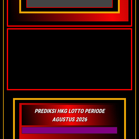
PREDIKSI HKG LOTTO PERIODE
AGUSTUS 2026