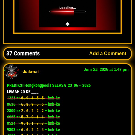
2535
=>
3670
a
x
7437
=>
0124
e
✓
8446
=>
3670
a
✓
3930
=>
5679
e
✓
0570
=>
1458
a
✓
9237
=>
5679
e
✓
4885
=>
4781
a
✓
2535
=>
4568
e
✓
8824
=>
9236
a
x
8446
=>
6780
e
✓
1739
=>
7014
a
✓
0570
=>
5679
e
✓
1083
=>
2569
a
?
37 Comments
Add a Comment
4885
=>
8902
e
x
============
8824
=>
5679
e
✓
49 putaran | patah 15x
Juni 23, 2026 at 1:47 pm
1739
=>
2346
e
✓
skakmat
1083
=>
9013
e
?
PREDIKSI Hongkongpools SELASA_23_06 – 2026
============
LEMAH 2D KE ____
18 putaran | patah 1x
1321 =>
8 . 9 . 4 . 5 . 5
~ lmh-ke
8636 =>
6 . 8 . 9 . 5 . 5
~ lmh-ke
Trek #4
[HARIAN]
2800 =>
2 . 6 . 2 . 2 . 2
~ lmh-ke
6085 =>
5 . 7 . 9 . 1 . 1
~ lmh-ke
4957
=>
8025
e
✓
8524 =>
9 . 1 . 1 . 7 . 7
~ lmh-ke
8568
=>
6803
e
✓
9803 =>
6 . 6 . 2 . 4 . 4
~ lmh-ke
6880
=>
3570
e
✓