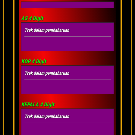
AS 4 Digit
Trek dalam pembaharuan
KOP 4 Digit
Trek dalam pembaharuan
KEPALA 4 Digit
Trek dalam pembaharuan