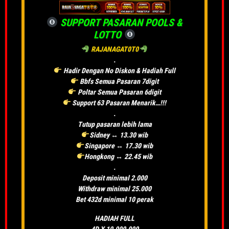
SUPPORT PASARAN POOLS &
LOTTO
RAJANAGAT0T0
.
Hadir Dengan No Diskon & Hadiah Full
Bbfs Semua Pasaran 7digit
Poltar Semua Pasaran 6digit
Support 63 Pasaran Menarik…!!!
.
Tutup pasaran lebih lama
Sidney ↔ 13.30 wib
Singapore ↔ 17.30 wib
Hongkong ↔ 22.45 wib
.
Deposit minimal 2.000
Withdraw minimal 25.000
Bet 432d minimal 10 perak
HADIAH FULL
4D X 10.000.000