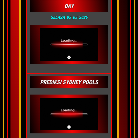
DAY
SELASA_05_05_2026
PREDIKSI SYDNEY POOLS