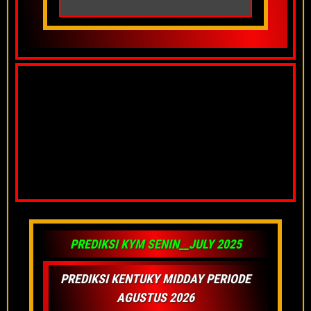
PREDIKSI KYM SENIN__JULY 2025
PREDIKSI KENTUKY MIDDAY PERIODE
AGUSTUS 2026