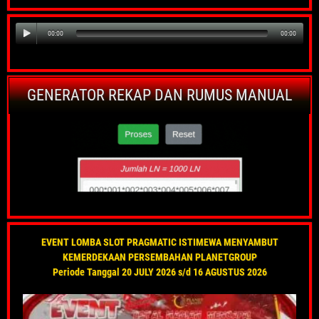
00:00
00:00
GENERATOR REKAP DAN RUMUS MANUAL
EVENT LOMBA SLOT PRAGMATIC ISTIMEWA MENYAMBUT
KEMERDEKAAN PERSEMBAHAN PLANETGROUP
Periode Tanggal 20 JULY 2026 s/d 16 AGUSTUS 2026