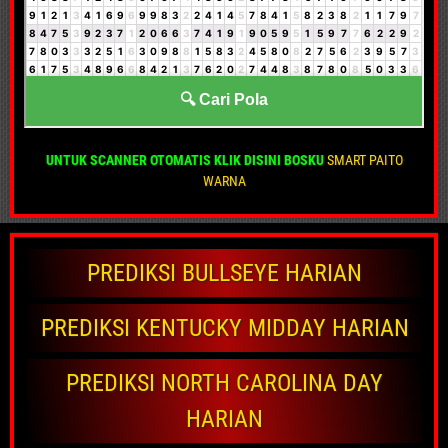
UNTUK SCANNER OTOMATIS KLIK DISINI BOSKU
SMART PAITO
WARNA
PREDIKSI BULLSEYE HARIAN
PREDIKSI KENTUCKY MIDDAY HARIAN
PREDIKSI NORTH CAROLINA DAY
HARIAN