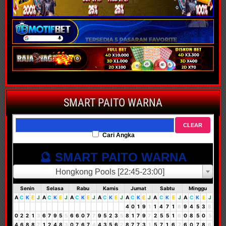
SMART PAITO WARNA