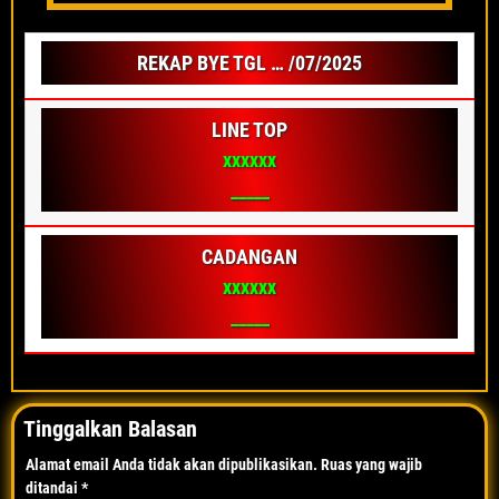
REKAP BYE TGL … /07/2025
LINE TOP
xxxxxx
_____
CADANGAN
xxxxxx
_____
Tinggalkan Balasan
Alamat email Anda tidak akan dipublikasikan.
Ruas yang wajib
ditandai
*