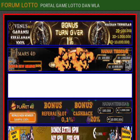
FORUM LOTTO
PORTAL GAME LOTTO DAN WLA