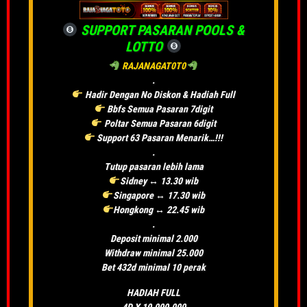
SUPPORT PASARAN POOLS &
LOTTO
RAJANAGAT0T0
.
Hadir Dengan No Diskon & Hadiah Full
Bbfs Semua Pasaran 7digit
Poltar Semua Pasaran 6digit
Support 63 Pasaran Menarik…!!!
.
Tutup pasaran lebih lama
Sidney ↔ 13.30 wib
Singapore ↔ 17.30 wib
Hongkong ↔ 22.45 wib
.
Deposit minimal 2.000
Withdraw minimal 25.000
Bet 432d minimal 10 perak
HADIAH FULL
4D X 10.000.000