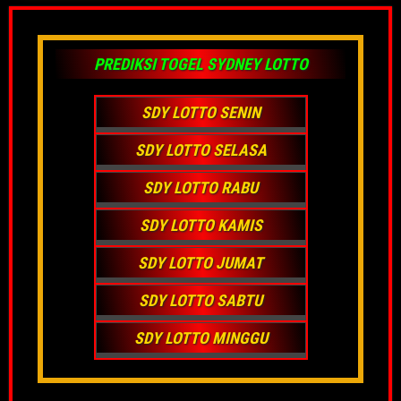
PREDIKSI TOGEL SYDNEY LOTTO
SDY LOTTO SENIN
SDY LOTTO SELASA
SDY LOTTO RABU
SDY LOTTO KAMIS
SDY LOTTO JUMAT
SDY LOTTO SABTU
SDY LOTTO MINGGU