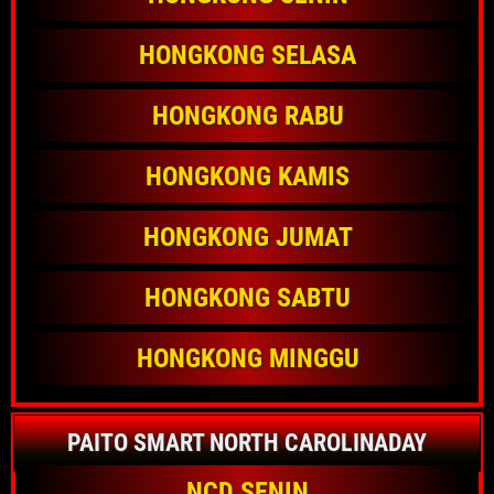
HONGKONG SELASA
HONGKONG RABU
HONGKONG KAMIS
HONGKONG JUMAT
HONGKONG SABTU
HONGKONG MINGGU
PAITO SMART NORTH CAROLINADAY
NCD SENIN