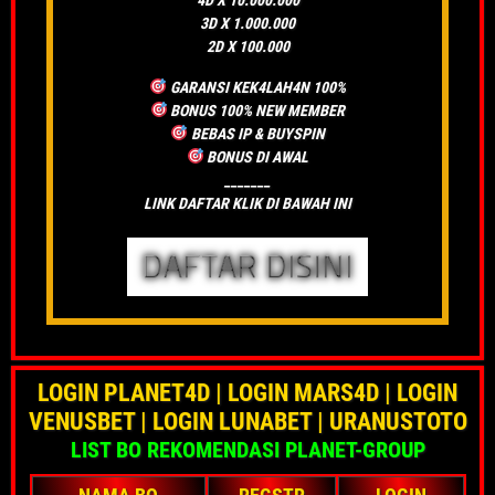
3D X 1.000.000
2D X 100.000
GARANSI KEK4LAH4N 100%
BONUS 100% NEW MEMBER
BEBAS IP & BUYSPIN
BONUS DI AWAL
_______
LINK DAFTAR KLIK DI BAWAH INI
LOGIN PLANET4D | LOGIN MARS4D | LOGIN
VENUSBET | LOGIN LUNABET | URANUSTOTO
LIST BO REKOMENDASI PLANET-GROUP