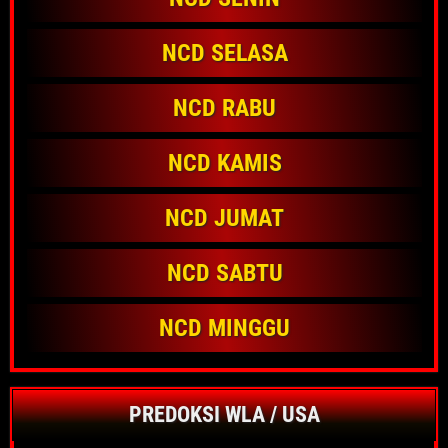
NCD SELASA
NCD RABU
NCD KAMIS
NCD JUMAT
NCD SABTU
NCD MINGGU
PREDOKSI WLA / USA